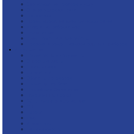
Сертификация товаров и услуг
Оценка условий труда
Перевозки
Проектирование электрических сетей
Аттестация рабочих мест
Полиграфия
Электромонтажные работы
Поверка и ремонт измерительных приборов
Информация
Нормативные документы
Опросные листы
Справочники
Литература
Образцы договоров
Нормативная база
Российская Федерация
Таможеннный союз
ВЭД: таможня и логистика
СНГ
Европа
Азия
Инвесторы
Недвижимость