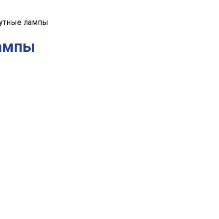
тутные лампы
лампы