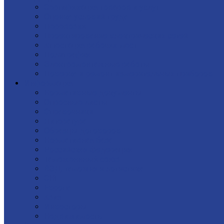
Сертификация товаров и услуг
Оценка условий труда
Перевозки
Проектирование электрических сетей
Аттестация рабочих мест
Полиграфия
Электромонтажные работы
Поверка и ремонт измерительных приборов
Информация
Нормативные документы
Опросные листы
Справочники
Литература
Образцы договоров
Нормативная база
Российская Федерация
Таможеннный союз
ВЭД: таможня и логистика
СНГ
Европа
Азия
Инвесторы
Недвижимость