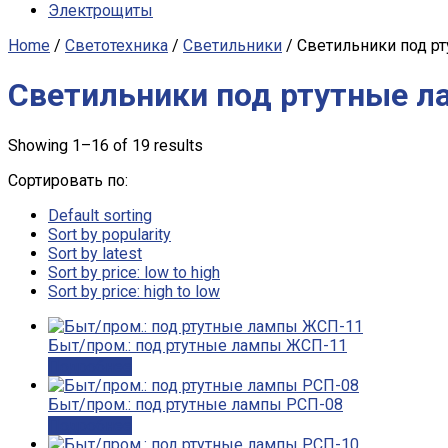
Электрощиты
Home
/
Светотехника
/
Светильники
/ Светильники под р
Светильники под ртутные 
Showing 1–16 of 19 results
Сортировать по:
Default sorting
Sort by popularity
Sort by latest
Sort by price: low to high
Sort by price: high to low
Быт/пром.: под ртутные лампы ЖСП-11
Подробнее
Быт/пром.: под ртутные лампы РСП-08
Подробнее